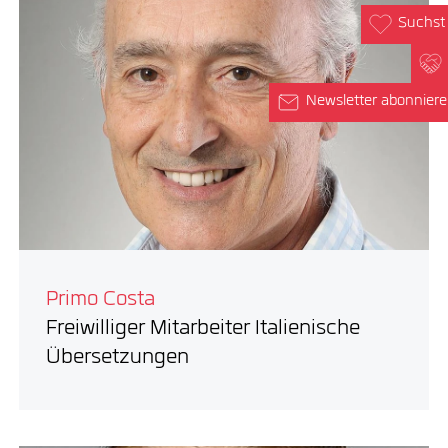
Suchst 
Newsletter abonnier
Primo Costa
Freiwilliger Mitarbeiter Italienische
Übersetzungen